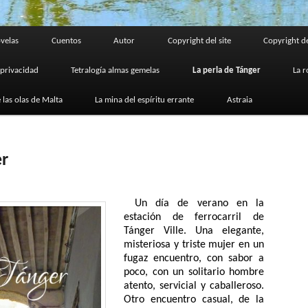
velas
Cuentos
Autor
Copyright del site
Copyright de
 privacidad
Tetralogía almas gemelas
La perla de Tánger
La r
 las olas de Malta
La mina del espíritu errante
Astraia
er
Un día de verano en la
estación de ferrocarril de
Tánger Ville. Una elegante,
misteriosa y triste mujer en un
fugaz encuentro, con sabor a
poco, con un solitario hombre
atento, servicial y caballeroso.
Otro encuentro casual, de la