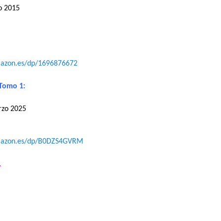
io 2015
mazon.es/dp/1696876672
Tomo 1:
arzo 2025
mazon.es/dp/B0DZS4GVRM
.