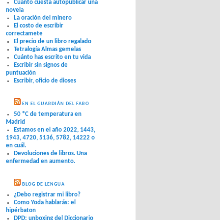
Cuánto cuesta autopublicar una
novela
La oración del minero
El costo de escribir
correctamete
El precio de un libro regalado
Tetralogía Almas gemelas
Cuánto has escrito en tu vida
Escribir sin signos de
puntuación
Escribir, oficio de dioses
EN EL GUARDIÁN DEL FARO
50 ºC de temperatura en
Madrid
Estamos en el año 2022, 1443,
1943, 4720, 5136, 5782, 14222 o
en cuál.
Devoluciones de libros. Una
enfermedad en aumento.
BLOG DE LENGUA
¿Debo registrar mi libro?
Como Yoda hablarás: el
hipérbaton
DPD: unboxing del Diccionario