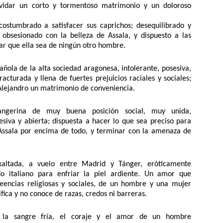
olvidar un corto y tormentoso matrimonio y un doloroso
stumbrado a satisfacer sus caprichos; desequilibrado y
 obsesionado con la belleza de Assala, y dispuesto a las
ar que ella sea de ningún otro hombre.
ñola de la alta sociedad aragonesa, intolerante, posesiva,
acturada y llena de fuertes prejuicios raciales y sociales;
lejandro un matrimonio de conveniencia.
ngerina de muy buena posición social, muy unida,
esiva y abierta; dispuesta a hacer lo que sea preciso para
a Assala por encima de todo, y terminar con la amenaza de
altada, a vuelo entre Madrid y Tánger, eróticamente
 italiano para enfriar la piel ardiente. Un amor que
reencias religiosas y sociales, de un hombre y una mujer
fica y no conoce de razas, credos ni barreras.
n, la sangre fría, el coraje y el amor de un hombre