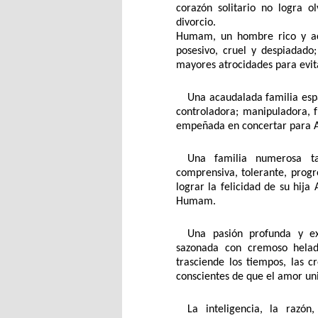
corazón solitario no logra 
divorcio.
Humam, un hombre rico y aco
posesivo, cruel y despiadado;
mayores atrocidades para evit
Una acaudalada familia espa
controladora; manipuladora, fr
empeñada en concertar para A
Una familia numerosa ta
comprensiva, tolerante, progr
lograr la felicidad de su hij
Humam.
Una pasión profunda y ex
sazonada con cremoso helado
trasciende los tiempos, las c
conscientes de que el amor uni
La inteligencia, la razó