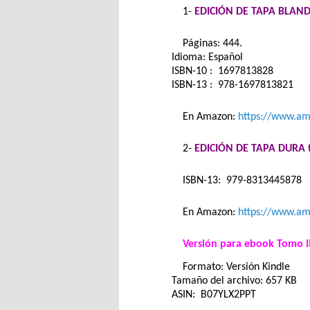
1-
EDICIÓN DE TAPA BLAND
Páginas: 444.
Idioma: Español
ISBN-10 : ‎ 1697813828
ISBN-13 : ‎ 978-1697813821
En Amazon:
https://www.a
2-
EDICIÓN DE TAPA DURA 
ISBN-13: ‎ 979-8313445878
En Amazon:
https://www.a
Versión para ebook Tomo II
Formato: Versión Kindle
Tamaño del archivo: 657 KB
ASIN: B07YLX2PPT