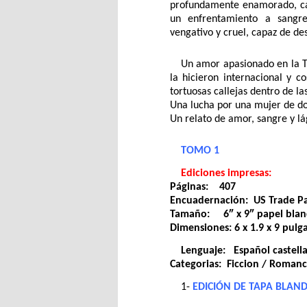
profundamente enamorado, cap
un enfrentamiento a sangre
vengativo y cruel, capaz de de
Un amor apasionado en la Tá
la hicieron internacional y c
tortuosas callejas dentro de l
Una lucha por una mujer de d
Un relato de amor, sangre y l
TOMO 1
Ediciones impresas:
Páginas: 407
Encuadernación: US Trade Pa
Tamaño: 6″ x 9″ papel blan
Dimensiones: 6 x 1.9 x 9 pulg
Lenguaje: Español castell
Categorias: Ficcion / Roma
1-
EDICIÓN DE TAPA BLAND