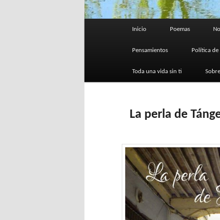
Menú
Inicio
Poemas
No
principal
Pensamientos
Política de
Toda una vida sin ti
Sobre
La perla de Táng