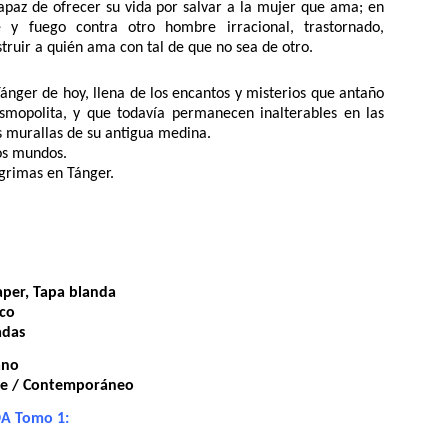
az de ofrecer su vida por salvar a la mujer que ama; en
 y fuego contra otro hombre irracional, trastornado,
struir a quién ama con tal de que no sea de otro.
nger de hoy, llena de los encantos y misterios que antaño
osmopolita, y que todavía permanecen inalterables en las
as murallas de su antigua medina.
os mundos.
ágrimas en Tánger.
per, Tapa blanda
co
adas
ano
nce / Contemporáneo
A Tomo 1: