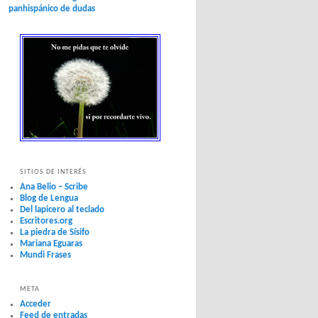
panhispánico de dudas
SITIOS DE INTERÉS
Ana Belio – Scribe
Blog de Lengua
Del lapicero al teclado
Escritores.org
La piedra de Sísifo
Mariana Eguaras
Mundi Frases
META
Acceder
Feed de entradas