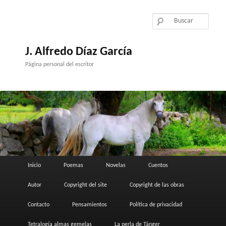
Ir
al
contenido
principal
J. Alfredo Díaz García
Página personal del escritor
Menú
Inicio
Poemas
Novelas
Cuentos
principal
Autor
Copyright del site
Copyright de las obras
Contacto
Pensamientos
Política de privacidad
Tetralogía almas gemelas
La perla de Tánger