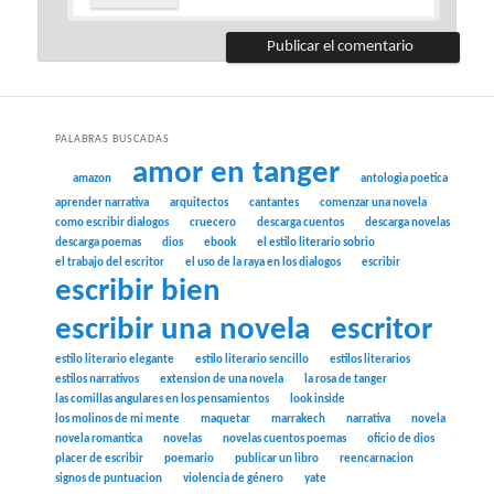
PALABRAS BUSCADAS
amor en tanger
amazon
antologia poetica
aprender narrativa
arquitectos
cantantes
comenzar una novela
como escribir dialogos
cruecero
descarga cuentos
descarga novelas
descarga poemas
dios
ebook
el estilo literario sobrio
el trabajo del escritor
el uso de la raya en los dialogos
escribir
escribir bien
escribir una novela
escritor
estilo literario elegante
estilo literario sencillo
estilos literarios
estilos narrativos
extension de una novela
la rosa de tanger
las comillas angulares en los pensamientos
look inside
los molinos de mi mente
maquetar
marrakech
narrativa
novela
novela romantica
novelas
novelas cuentos poemas
oficio de dios
placer de escribir
poemario
publicar un libro
reencarnacion
signos de puntuacion
violencia de género
yate