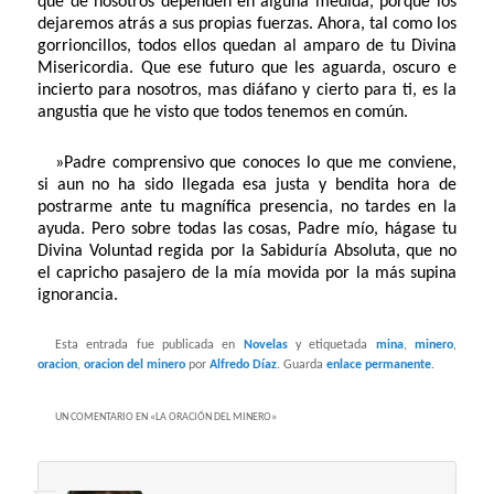
que de nosotros dependen en alguna medida, porque los
dejaremos atrás a sus propias fuerzas. Ahora, tal como los
gorrioncillos, todos ellos quedan al amparo de tu Divina
Misericordia. Que ese futuro que les aguarda, oscuro e
incierto para nosotros, mas diáfano y cierto para ti, es la
angustia que he visto que todos tenemos en común.
»Padre comprensivo que conoces lo que me conviene,
si aun no ha sido llegada esa justa y bendita hora de
postrarme ante tu magnífica presencia, no tardes en la
ayuda. Pero sobre todas las cosas, Padre mío, hágase tu
Divina Voluntad regida por la Sabiduría Absoluta, que no
el capricho pasajero de la mía movida por la más supina
ignorancia.
Esta entrada fue publicada en
Novelas
y etiquetada
mina
,
minero
,
oracion
,
oracion del minero
por
Alfredo Díaz
. Guarda
enlace permanente
.
UN COMENTARIO EN «
LA ORACIÓN DEL MINERO
»