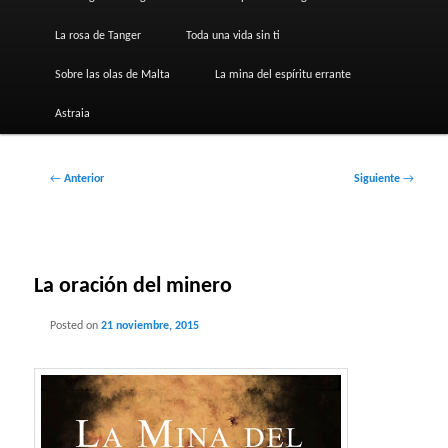
La rosa de Tanger
Toda una vida sin ti
Sobre las olas de Malta
La mina del espíritu errante
Astraia
Navegación
←
Anterior
Siguiente
→
de
entradas
La oración del minero
Posted on
21 noviembre, 2015