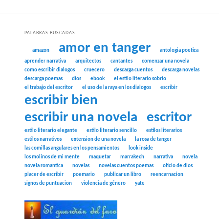
PALABRAS BUSCADAS
amor en tanger
amazon
antologia poetica
aprender narrativa
arquitectos
cantantes
comenzar una novela
como escribir dialogos
cruecero
descarga cuentos
descarga novelas
descarga poemas
dios
ebook
el estilo literario sobrio
el trabajo del escritor
el uso de la raya en los dialogos
escribir
escribir bien
escribir una novela
escritor
estilo literario elegante
estilo literario sencillo
estilos literarios
estilos narrativos
extension de una novela
la rosa de tanger
las comillas angulares en los pensamientos
look inside
los molinos de mi mente
maquetar
marrakech
narrativa
novela
novela romantica
novelas
novelas cuentos poemas
oficio de dios
placer de escribir
poemario
publicar un libro
reencarnacion
signos de puntuacion
violencia de género
yate