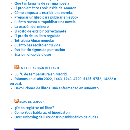
Qué tan larga ha de ser una novela
El problemático Look Inside de Amazon
Cómo empezar a escribir una novela.
Preparar un libro para publicar en eBook
Cuánto cuesta autopublicar una novela
La oración del minero
El costo de escribir correctamete
El precio de un libro regalado
Tetralogía Almas gemelas
Cuánto has escrito en tu vida
Escribir sin signos de puntuación
Escribir, oficio de dioses
EN EL GUARDIÁN DEL FARO
50 ºC de temperatura en Madrid
Estamos en el año 2022, 1443, 1943, 4720, 5136, 5782, 14222 o
en cuál.
Devoluciones de libros. Una enfermedad en aumento.
BLOG DE LENGUA
¿Debo registrar mi libro?
Como Yoda hablarás: el hipérbaton
DPD: unboxing del Diccionario panhispánico de dudas