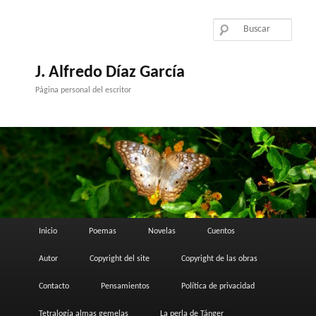
Ir
Ir
al
al
contenido
contenido
principal
secundario
J. Alfredo Díaz García
Página personal del escritor
Menú
Inicio
Poemas
Novelas
Cuentos
principal
Autor
Copyright del site
Copyright de las obras
Contacto
Pensamientos
Política de privacidad
Tetralogía almas gemelas
La perla de Tánger