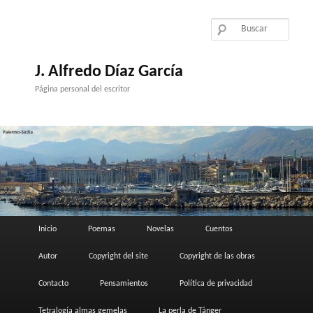
Ir
Ir
al
al
contenido
contenido
principal
secundario
J. Alfredo Díaz García
Página personal del escritor
Menú
Inicio
Poemas
Novelas
Cuentos
principal
Autor
Copyright del site
Copyright de las obras
Contacto
Pensamientos
Política de privacidad
Tetralogía almas gemelas
La perla de Tánger