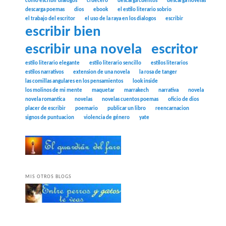
como escribir dialogos
cruecero
descarga cuentos
descarga novelas
descarga poemas
dios
ebook
el estilo literario sobrio
el trabajo del escritor
el uso de la raya en los dialogos
escribir
escribir bien
escribir una novela
escritor
estilo literario elegante
estilo literario sencillo
estilos literarios
estilos narrativos
extension de una novela
la rosa de tanger
las comillas angulares en los pensamientos
look inside
los molinos de mi mente
maquetar
marrakech
narrativa
novela
novela romantica
novelas
novelas cuentos poemas
oficio de dios
placer de escribir
poemario
publicar un libro
reencarnacion
signos de puntuacion
violencia de género
yate
MIS OTROS BLOGS