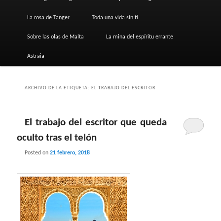
La rosa de Tanger
Toda una vida sin ti
Sobre las olas de Malta
La mina del espíritu errante
Astraia
ARCHIVO DE LA ETIQUETA:
EL TRABAJO DEL ESCRITOR
El trabajo del escritor que queda
oculto tras el telón
Posted on
21 febrero, 2018