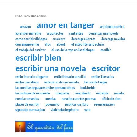
PALABRAS BUSCADAS
amor en tanger
amazon
antologia poetica
aprender narrativa
arquitectos
cantantes
comenzar una novela
como escribir dialogos
cruecero
descarga cuentos
descarga novelas
descarga poemas
dios
ebook
el estilo literario sobrio
el trabajo del escritor
el uso de la raya en los dialogos
escribir
escribir bien
escribir una novela
escritor
estilo literario elegante
estilo literario sencillo
estilos literarios
estilos narrativos
extension de una novela
la rosa de tanger
las comillas angulares en los pensamientos
look inside
los molinos de mi mente
maquetar
marrakech
narrativa
novela
novela romantica
novelas
novelas cuentos poemas
oficio de dios
placer de escribir
poemario
publicar un libro
reencarnacion
signos de puntuacion
violencia de género
yate