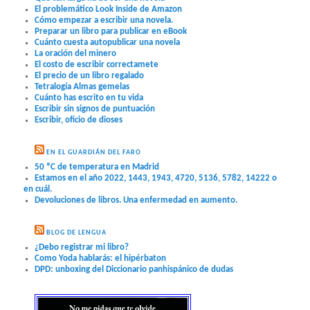
El problemático Look Inside de Amazon
Cómo empezar a escribir una novela.
Preparar un libro para publicar en eBook
Cuánto cuesta autopublicar una novela
La oración del minero
El costo de escribir correctamete
El precio de un libro regalado
Tetralogía Almas gemelas
Cuánto has escrito en tu vida
Escribir sin signos de puntuación
Escribir, oficio de dioses
EN EL GUARDIÁN DEL FARO
50 ºC de temperatura en Madrid
Estamos en el año 2022, 1443, 1943, 4720, 5136, 5782, 14222 o
en cuál.
Devoluciones de libros. Una enfermedad en aumento.
BLOG DE LENGUA
¿Debo registrar mi libro?
Como Yoda hablarás: el hipérbaton
DPD: unboxing del Diccionario panhispánico de dudas