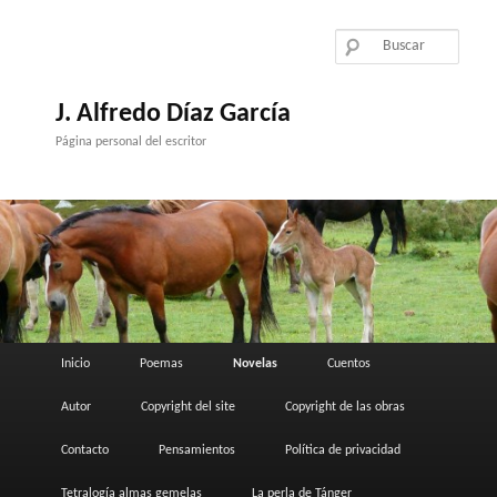
Ir
al
contenido
principal
J. Alfredo Díaz García
Página personal del escritor
Menú
Inicio
Poemas
Novelas
Cuentos
principal
Autor
Copyright del site
Copyright de las obras
Contacto
Pensamientos
Política de privacidad
Tetralogía almas gemelas
La perla de Tánger