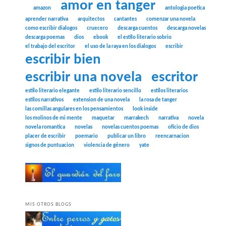
amor en tanger
amazon
antologia poetica
aprender narrativa
arquitectos
cantantes
comenzar una novela
como escribir dialogos
cruecero
descarga cuentos
descarga novelas
descarga poemas
dios
ebook
el estilo literario sobrio
el trabajo del escritor
el uso de la raya en los dialogos
escribir
escribir bien
escribir una novela
escritor
estilo literario elegante
estilo literario sencillo
estilos literarios
estilos narrativos
extension de una novela
la rosa de tanger
las comillas angulares en los pensamientos
look inside
los molinos de mi mente
maquetar
marrakech
narrativa
novela
novela romantica
novelas
novelas cuentos poemas
oficio de dios
placer de escribir
poemario
publicar un libro
reencarnacion
signos de puntuacion
violencia de género
yate
MIS OTROS BLOGS