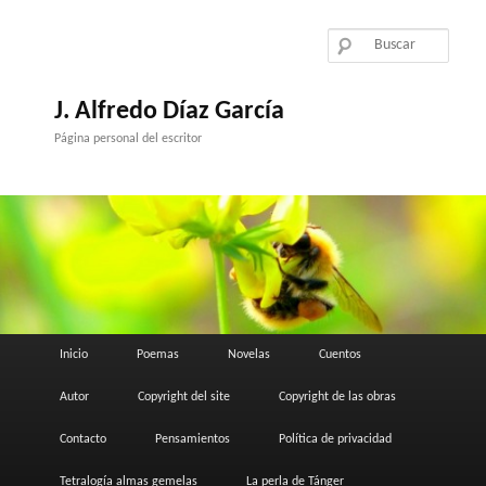
Ir
al
contenido
principal
J. Alfredo Díaz García
Página personal del escritor
Menú
Inicio
Poemas
Novelas
Cuentos
principal
Autor
Copyright del site
Copyright de las obras
Contacto
Pensamientos
Política de privacidad
Tetralogía almas gemelas
La perla de Tánger