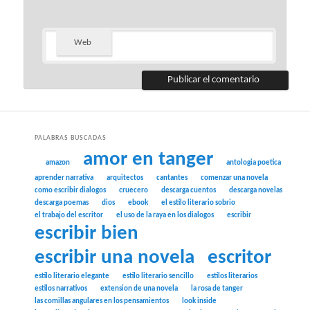
Web
PALABRAS BUSCADAS
amor en tanger
amazon
antologia poetica
aprender narrativa
arquitectos
cantantes
comenzar una novela
como escribir dialogos
cruecero
descarga cuentos
descarga novelas
descarga poemas
dios
ebook
el estilo literario sobrio
el trabajo del escritor
el uso de la raya en los dialogos
escribir
escribir bien
escribir una novela
escritor
estilo literario elegante
estilo literario sencillo
estilos literarios
estilos narrativos
extension de una novela
la rosa de tanger
las comillas angulares en los pensamientos
look inside