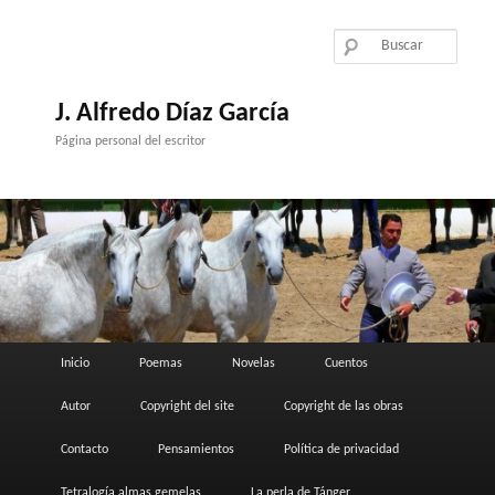
Ir
al
contenido
principal
J. Alfredo Díaz García
Página personal del escritor
Menú
Inicio
Poemas
Novelas
Cuentos
principal
Autor
Copyright del site
Copyright de las obras
Contacto
Pensamientos
Política de privacidad
Tetralogía almas gemelas
La perla de Tánger