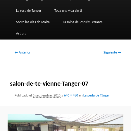
La rosa de Tanger
Toda una vida sin ti
Sobre las olas de Malta
La mina del espíritu errante
Astraia
Navegador
← Anterior
Siguiente →
de
imágenes
salon-de-te-vienne-Tanger-07
Publicado el
5 septiembre, 2015
a
640 × 480
en
La perla de Tánger