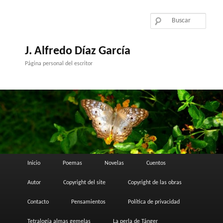
Ir
Ir
al
al
contenido
contenido
principal
secundario
J. Alfredo Díaz García
Página personal del escritor
Menú
Inicio
Poemas
Novelas
Cuentos
principal
Autor
Copyright del site
Copyright de las obras
Contacto
Pensamientos
Política de privacidad
Tetralogía almas gemelas
La perla de Tánger