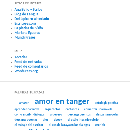
SITIOS DE INTERÉS
Ana Belio – Scribe
Blog de Lengua
Del lapicero al teclado
Escritores.org
La piedra de Sísifo
Mariana Eguaras
Mundi Frases
META
Acceder
Feed de entradas
Feed de comentarios
WordPress.org
PALABRAS BUSCADAS
amor en tanger
amazon
antologia poetica
aprender narrativa
arquitectos
cantantes
comenzar una novela
como escribir dialogos
cruecero
descarga cuentos
descarga novelas
descarga poemas
dios
ebook
el estilo literario sobrio
el trabajo del escritor
el uso de la raya en los dialogos
escribir