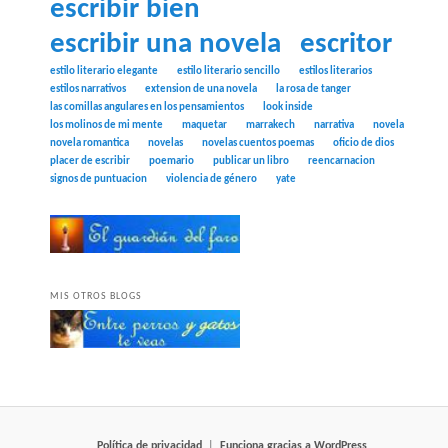
escribir bien
escribir una novela
escritor
estilo literario elegante
estilo literario sencillo
estilos literarios
estilos narrativos
extension de una novela
la rosa de tanger
las comillas angulares en los pensamientos
look inside
los molinos de mi mente
maquetar
marrakech
narrativa
novela
novela romantica
novelas
novelas cuentos poemas
oficio de dios
placer de escribir
poemario
publicar un libro
reencarnacion
signos de puntuacion
violencia de género
yate
MIS OTROS BLOGS
Política de privacidad
Funciona gracias a WordPress