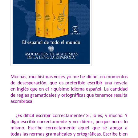
Muchas, muchísimas veces yo me he dicho, en momentos
de desesperación, que es preferible escribir una novela
en inglés que en el riquísimo idioma español. La cantidad
de reglas gramaticales y ortográficas que tenemos resulta
asombrosa.
¿Es difícil escribir correctamente? Sí, lo es, y mucho. Y
digo escribir correctamente y no «bien», porque no es lo
mismo. Escribe correctamente aquel que se apega a
todas las normas gramaticales y ortográficas. Escribe bien