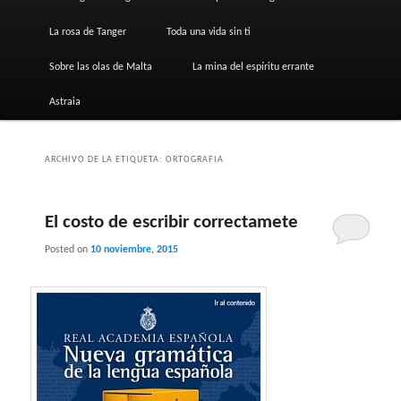
La rosa de Tanger
Toda una vida sin ti
Sobre las olas de Malta
La mina del espíritu errante
Astraia
ARCHIVO DE LA ETIQUETA:
ORTOGRAFIA
El costo de escribir correctamete
Posted on
10 noviembre, 2015