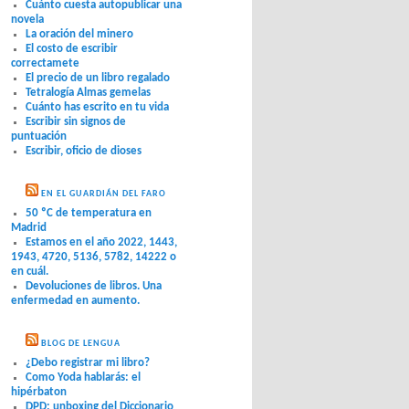
Cuánto cuesta autopublicar una
novela
La oración del minero
El costo de escribir
correctamete
El precio de un libro regalado
Tetralogía Almas gemelas
Cuánto has escrito en tu vida
Escribir sin signos de
puntuación
Escribir, oficio de dioses
EN EL GUARDIÁN DEL FARO
50 ºC de temperatura en
Madrid
Estamos en el año 2022, 1443,
1943, 4720, 5136, 5782, 14222 o
en cuál.
Devoluciones de libros. Una
enfermedad en aumento.
BLOG DE LENGUA
¿Debo registrar mi libro?
Como Yoda hablarás: el
hipérbaton
DPD: unboxing del Diccionario