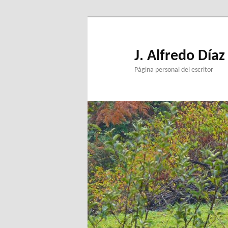
Ir
Ir
al
al
contenido
contenido
principal
secundario
J. Alfredo Díaz
Página personal del escritor