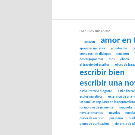
PALABRAS BUSCADAS
amor en 
amazon
aprender narrativa
arquitectos
c
como escribir dialogos
cruecero
descarga poemas
dios
ebook
el trabajo del escritor
el uso de la ra
escribir bien
escribir una no
estilo literario elegante
estilo litera
estilos narrativos
extension de una n
las comillas angulares en los pensamien
los molinos de mi mente
maquetar
novela romantica
novelas
novela
placer de escribir
poemario
publ
signos de puntuacion
violencia de g