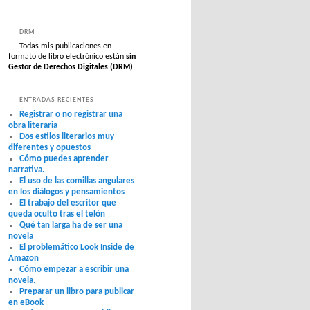
DRM
Todas mis publicaciones en
formato de libro electrónico están
sin
Gestor de Derechos Digitales (DRM)
.
ENTRADAS RECIENTES
Registrar o no registrar una
obra literaria
Dos estilos literarios muy
diferentes y opuestos
Cómo puedes aprender
narrativa.
El uso de las comillas angulares
en los diálogos y pensamientos
El trabajo del escritor que
queda oculto tras el telón
Qué tan larga ha de ser una
novela
El problemático Look Inside de
Amazon
Cómo empezar a escribir una
novela.
Preparar un libro para publicar
en eBook