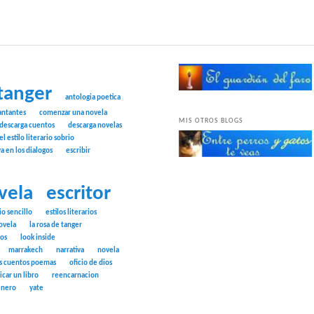
tanger
antologia poetica
antantes
comenzar una novela
MIS OTROS BLOGS
descarga cuentos
descarga novelas
el estilo literario sobrio
ya en los dialogos
escribir
vela
escritor
rio sencillo
estilos literarios
ovela
la rosa de tanger
tos
look inside
marrakech
narrativa
novela
s cuentos poemas
oficio de dios
icar un libro
reencarnacion
énero
yate