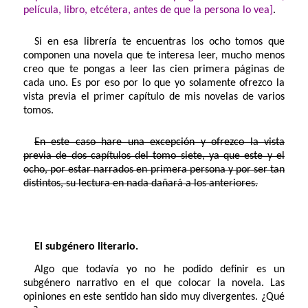
película, libro, etcétera, antes de que la persona lo vea]
.
Si en esa librería te encuentras los ocho tomos que
componen una novela que te interesa leer, mucho menos
creo que te pongas a leer las cien primera páginas de
cada uno. Es por eso por lo que yo solamente ofrezco la
vista previa el primer capítulo de mis novelas de varios
tomos.
En este caso hare una excepción y ofrezco la vista
previa de dos capítulos del tomo siete, ya que este y el
ocho, por estar narrados en primera persona y por ser tan
distintos, su lectura en nada dañará a los anteriores.
El subgénero literario.
Algo que todavía yo no he podido definir es un
subgénero narrativo en el que colocar la novela. Las
opiniones en este sentido han sido muy divergentes. ¿Qué