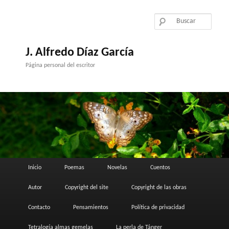
Ir
al
contenido
principal
J. Alfredo Díaz García
Página personal del escritor
Menú
Inicio
Poemas
Novelas
Cuentos
principal
Autor
Copyright del site
Copyright de las obras
Contacto
Pensamientos
Política de privacidad
Tetralogía almas gemelas
La perla de Tánger