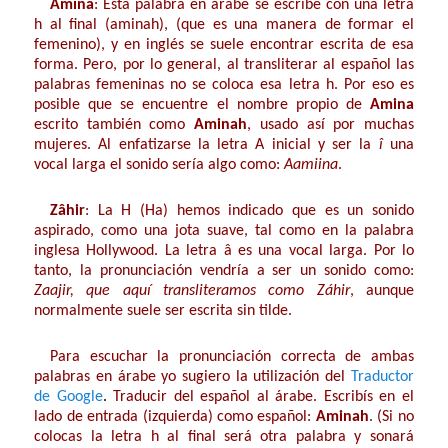
Amîna
: Esta palabra en árabe se escribe con una letra
h al final (aminah), (que es una manera de formar el
femenino), y en inglés se suele encontrar escrita de esa
forma. Pero, por lo general, al transliterar al español las
palabras femeninas no se coloca esa letra h. Por eso es
posible que se encuentre el nombre propio de
Amina
escrito también como
Aminah
, usado así por muchas
mujeres. Al enfatizarse la letra A inicial y ser la
î
una
vocal larga el sonido sería algo como:
Aamiina
.
Zâhir
: La H (Ha) hemos indicado que es un sonido
aspirado, como una jota suave, tal como en la palabra
inglesa Hollywood. La letra â es una vocal larga. Por lo
tanto, la pronunciación vendría a ser un sonido como:
Zaajir, que aquí transliteramos como Záhir
, aunque
normalmente suele ser escrita sin tilde.
Para escuchar la pronunciación correcta de ambas
palabras en árabe yo sugiero la utilización del
Traductor
de Google
.
Traducir del español al árabe. Escribís en el
lado de entrada (izquierda) como español:
Aminah
. (Si no
colocas la letra h al final será otra palabra y
sonará