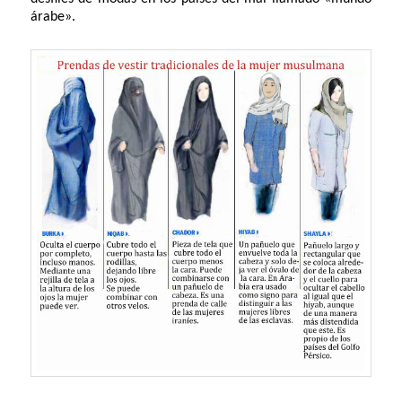
árabe».