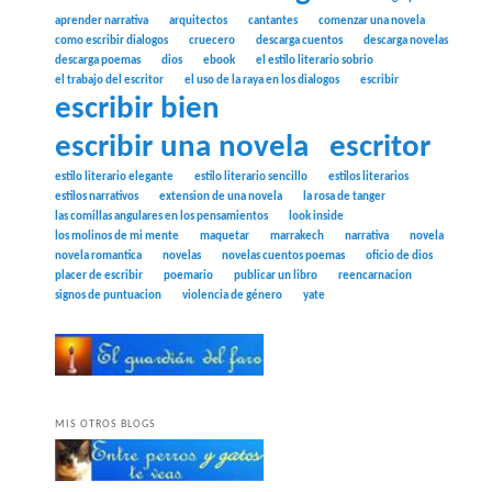
aprender narrativa
arquitectos
cantantes
comenzar una novela
como escribir dialogos
cruecero
descarga cuentos
descarga novelas
descarga poemas
dios
ebook
el estilo literario sobrio
el trabajo del escritor
el uso de la raya en los dialogos
escribir
escribir bien
escribir una novela
escritor
estilo literario elegante
estilo literario sencillo
estilos literarios
estilos narrativos
extension de una novela
la rosa de tanger
las comillas angulares en los pensamientos
look inside
los molinos de mi mente
maquetar
marrakech
narrativa
novela
novela romantica
novelas
novelas cuentos poemas
oficio de dios
placer de escribir
poemario
publicar un libro
reencarnacion
signos de puntuacion
violencia de género
yate
MIS OTROS BLOGS