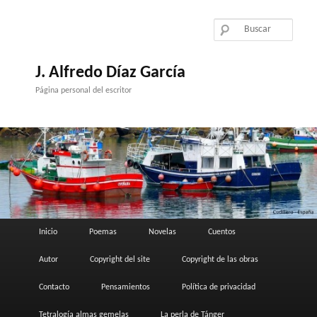
Ir
al
contenido
principal
J. Alfredo Díaz García
Página personal del escritor
Menú
Inicio
Poemas
Novelas
Cuentos
principal
Autor
Copyright del site
Copyright de las obras
Contacto
Pensamientos
Política de privacidad
Tetralogía almas gemelas
La perla de Tánger