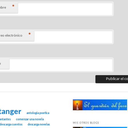
*
bre
*
reo electrónico
b
tanger
antologia poetica
antantes
comenzar una novela
MIS OTROS BLOGS
descarga cuentos
descarga novelas