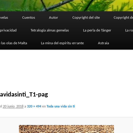
velas
Cuentos
Autor
Copyright del site
Copyright de
 privacidad
Tetralogía almas gemelas
La perla de Tánger
La r
 las olas de Malta
La mina del espíritu errante
Astraia
avidasinti_T1-pag
el
20 junio, 2018
a
320 × 494
en
Toda una vida sin ti