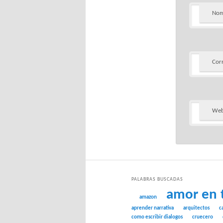
Nom
Cor
We
PALABRAS BUSCADAS
amor en 
amazon
aprender narrativa
arquitectos
c
como escribir dialogos
cruecero