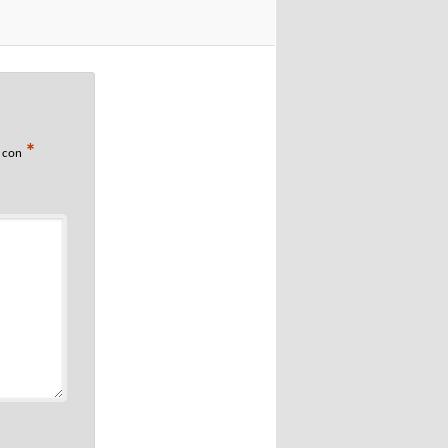
*
s con