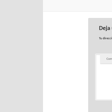
Deja
Tu direcc
Com