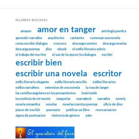
PALABRAS BUSCADAS
amor en tanger
amazon
antologia poetica
aprender narrativa
arquitectos
cantantes
comenzar una novela
como escribir dialogos
cruecero
descarga cuentos
descarga novelas
descarga poemas
dios
ebook
el estilo literario sobrio
el trabajo del escritor
el uso de la raya en los dialogos
escribir
escribir bien
escribir una novela
escritor
estilo literario elegante
estilo literario sencillo
estilos literarios
estilos narrativos
extension de una novela
la rosa de tanger
las comillas angulares en los pensamientos
look inside
los molinos de mi mente
maquetar
marrakech
narrativa
novela
novela romantica
novelas
novelas cuentos poemas
oficio de dios
placer de escribir
poemario
publicar un libro
reencarnacion
signos de puntuacion
violencia de género
yate