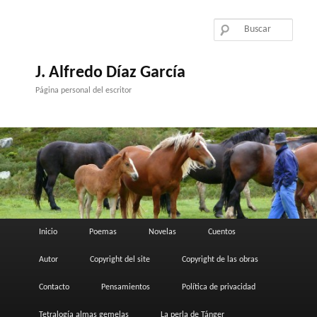
Ir
al
contenido
principal
J. Alfredo Díaz García
Página personal del escritor
Menú
Inicio
Poemas
Novelas
Cuentos
principal
Autor
Copyright del site
Copyright de las obras
Contacto
Pensamientos
Política de privacidad
Tetralogía almas gemelas
La perla de Tánger