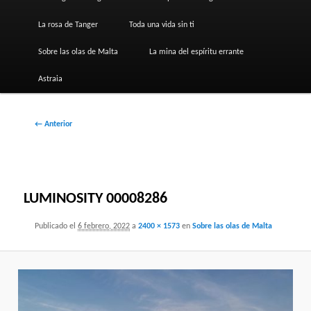
La rosa de Tanger
Toda una vida sin ti
Sobre las olas de Malta
La mina del espíritu errante
Astraia
Navegador
← Anterior
de
imágenes
LUMINOSITY 00008286
Publicado el
6 febrero, 2022
a
2400 × 1573
en
Sobre las olas de Malta