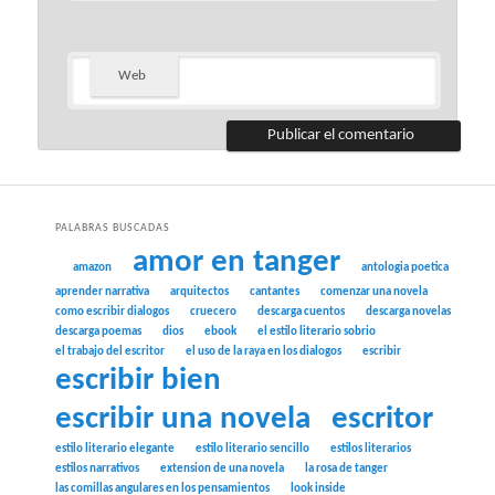
Web
PALABRAS BUSCADAS
amor en tanger
amazon
antologia poetica
aprender narrativa
arquitectos
cantantes
comenzar una novela
como escribir dialogos
cruecero
descarga cuentos
descarga novelas
descarga poemas
dios
ebook
el estilo literario sobrio
el trabajo del escritor
el uso de la raya en los dialogos
escribir
escribir bien
escribir una novela
escritor
estilo literario elegante
estilo literario sencillo
estilos literarios
estilos narrativos
extension de una novela
la rosa de tanger
las comillas angulares en los pensamientos
look inside