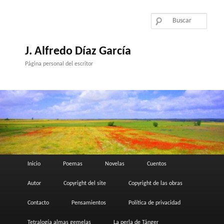
Ir
al
contenido
principal
J. Alfredo Díaz García
Página personal del escritor
Menú
Inicio
Poemas
Novelas
Cuentos
principal
Autor
Copyright del site
Copyright de las obras
Contacto
Pensamientos
Política de privacidad
Tetralogía almas gemelas
La perla de Tánger