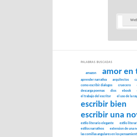
We
PALABRAS BUSCADAS
amor en 
amazon
aprender narrativa
arquitectos
c
como escribir dialogos
cruecero
descarga poemas
dios
ebook
el trabajo del escritor
el uso de la ra
escribir bien
escribir una no
estilo literario elegante
estilo litera
estilos narrativos
extension de una n
las comillas angulares en los pensamien