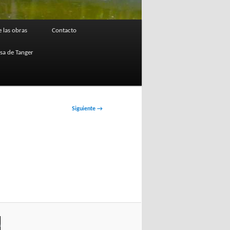
 las obras
Contacto
osa de Tanger
Siguiente →