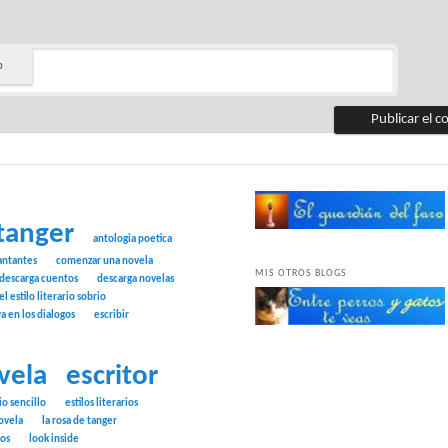
b
tanger
antologia poetica
antantes
comenzar una novela
MIS OTROS BLOGS
descarga cuentos
descarga novelas
el estilo literario sobrio
ya en los dialogos
escribir
vela
escritor
rio sencillo
estilos literarios
ovela
la rosa de tanger
tos
look inside