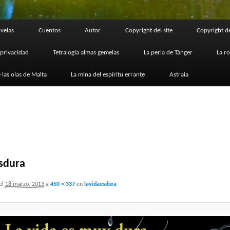
velas
Cuentos
Autor
Copyright del site
Copyright de
 privacidad
Tetralogía almas gemelas
La perla de Tánger
La r
 las olas de Malta
La mina del espíritu errante
Astraia
esdura
el
18 marzo, 2013
a
450 × 337
en
lavidaesdura