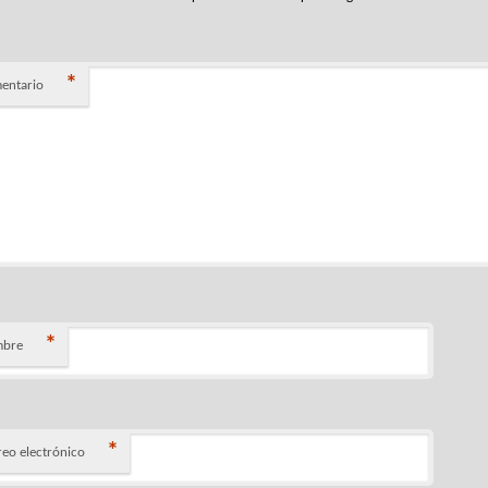
*
entario
*
bre
*
reo electrónico