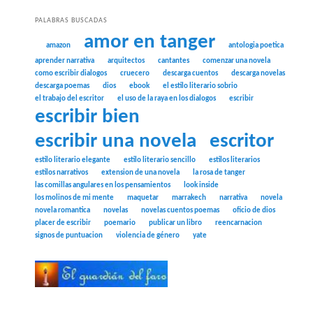
PALABRAS BUSCADAS
amor en tanger
amazon
antologia poetica
aprender narrativa
arquitectos
cantantes
comenzar una novela
como escribir dialogos
cruecero
descarga cuentos
descarga novelas
descarga poemas
dios
ebook
el estilo literario sobrio
el trabajo del escritor
el uso de la raya en los dialogos
escribir
escribir bien
escribir una novela
escritor
estilo literario elegante
estilo literario sencillo
estilos literarios
estilos narrativos
extension de una novela
la rosa de tanger
las comillas angulares en los pensamientos
look inside
los molinos de mi mente
maquetar
marrakech
narrativa
novela
novela romantica
novelas
novelas cuentos poemas
oficio de dios
placer de escribir
poemario
publicar un libro
reencarnacion
signos de puntuacion
violencia de género
yate