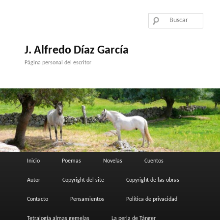
Ir
al
contenido
principal
J. Alfredo Díaz García
Página personal del escritor
Menú
Inicio
Poemas
Novelas
Cuentos
principal
Autor
Copyright del site
Copyright de las obras
Contacto
Pensamientos
Política de privacidad
Tetralogía almas gemelas
La perla de Tánger