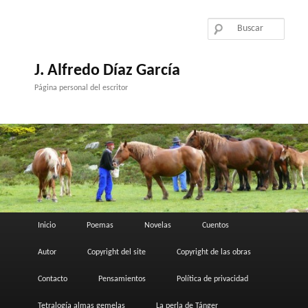
Ir
al
contenido
principal
J. Alfredo Díaz García
Página personal del escritor
Menú
Inicio
Poemas
Novelas
Cuentos
principal
Autor
Copyright del site
Copyright de las obras
Contacto
Pensamientos
Política de privacidad
Tetralogía almas gemelas
La perla de Tánger