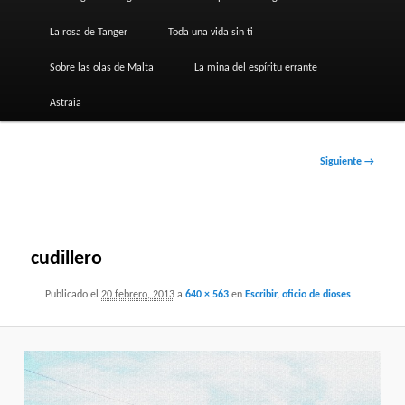
La rosa de Tanger
Toda una vida sin ti
Sobre las olas de Malta
La mina del espíritu errante
Astraia
Navegador
Siguiente →
de
imágenes
cudillero
Publicado el
20 febrero, 2013
a
640 × 563
en
Escribir, oficio de dioses