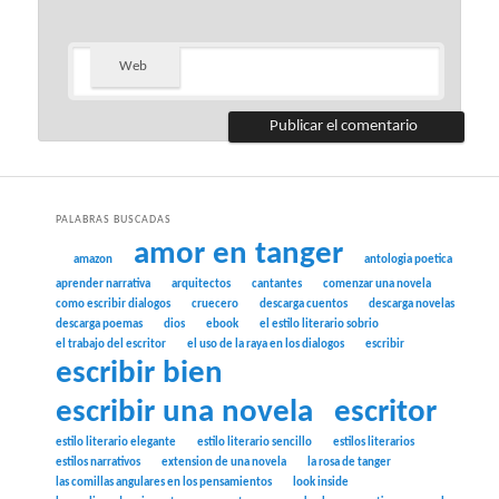
Web
PALABRAS BUSCADAS
amor en tanger
amazon
antologia poetica
aprender narrativa
arquitectos
cantantes
comenzar una novela
como escribir dialogos
cruecero
descarga cuentos
descarga novelas
descarga poemas
dios
ebook
el estilo literario sobrio
el trabajo del escritor
el uso de la raya en los dialogos
escribir
escribir bien
escribir una novela
escritor
estilo literario elegante
estilo literario sencillo
estilos literarios
estilos narrativos
extension de una novela
la rosa de tanger
las comillas angulares en los pensamientos
look inside