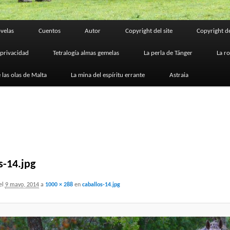
velas
Cuentos
Autor
Copyright del site
Copyright de
 privacidad
Tetralogía almas gemelas
La perla de Tánger
La r
 las olas de Malta
La mina del espíritu errante
Astraia
s-14.jpg
el
9 mayo, 2014
a
1000 × 288
en
caballos-14.jpg