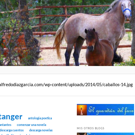
/alfredodiazgarcia.com/wp-content/uploads/2014/05/caballos-14.jpg
tanger
antologia poetica
antantes
comenzar una novela
MIS OTROS BLOGS
descarga cuentos
descarga novelas