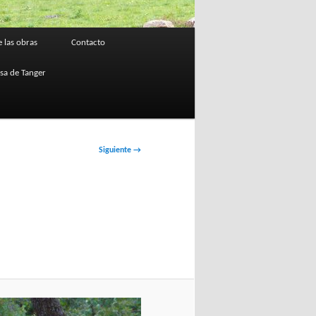
 las obras
Contacto
osa de Tanger
Siguiente →