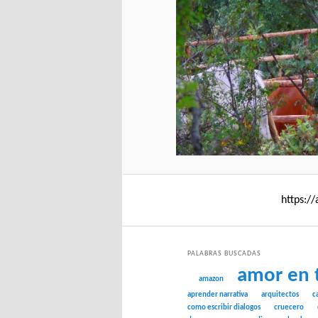
https:/
PALABRAS BUSCADAS
amor en 
amazon
aprender narrativa
arquitectos
c
como escribir dialogos
cruecero