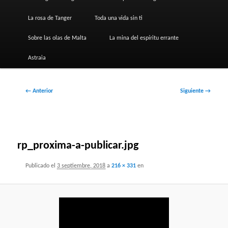
La rosa de Tanger
Toda una vida sin ti
Sobre las olas de Malta
La mina del espíritu errante
Astraia
Navegador
← Anterior
Siguiente →
de
imágenes
rp_proxima-a-publicar.jpg
Publicado el
3 septiembre, 2018
a
216 × 331
en