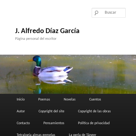
Ir
al
contenido
principal
J. Alfredo Díaz García
Página personal del escritor
Menú
Inicio
Poemas
Novelas
Cuentos
principal
Autor
Copyright del site
Copyright de las obras
Contacto
Pensamientos
Política de privacidad
Tetralogía almas gemelas
La perla de Tánger