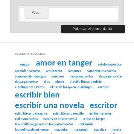
Web
PALABRAS BUSCADAS
amor en tanger
amazon
antologia poetica
aprender narrativa
arquitectos
cantantes
comenzar una novela
como escribir dialogos
cruecero
descarga cuentos
descarga novelas
descarga poemas
dios
ebook
el estilo literario sobrio
el trabajo del escritor
el uso de la raya en los dialogos
escribir
escribir bien
escribir una novela
escritor
estilo literario elegante
estilo literario sencillo
estilos literarios
estilos narrativos
extension de una novela
la rosa de tanger
las comillas angulares en los pensamientos
look inside
los molinos de mi mente
maquetar
marrakech
narrativa
novela