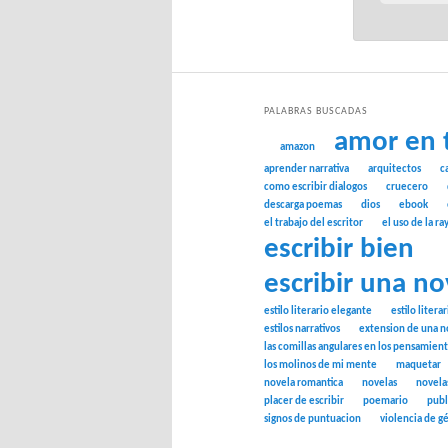
PALABRAS BUSCADAS
amor en 
amazon
aprender narrativa
arquitectos
c
como escribir dialogos
cruecero
descarga poemas
dios
ebook
el trabajo del escritor
el uso de la ra
escribir bien
escribir una no
estilo literario elegante
estilo litera
estilos narrativos
extension de una n
las comillas angulares en los pensamien
los molinos de mi mente
maquetar
novela romantica
novelas
novela
placer de escribir
poemario
publ
signos de puntuacion
violencia de g