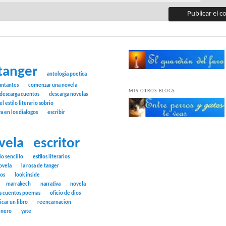
tanger
antologia poetica
antantes
comenzar una novela
MIS OTROS BLOGS
descarga cuentos
descarga novelas
el estilo literario sobrio
ya en los dialogos
escribir
vela
escritor
rio sencillo
estilos literarios
ovela
la rosa de tanger
tos
look inside
marrakech
narrativa
novela
s cuentos poemas
oficio de dios
icar un libro
reencarnacion
énero
yate