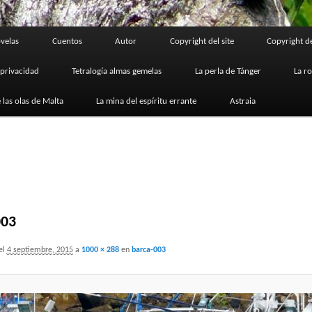
velas
Cuentos
Autor
Copyright del site
Copyright de
 privacidad
Tetralogía almas gemelas
La perla de Tánger
La r
 las olas de Malta
La mina del espíritu errante
Astraia
003
el
4 septiembre, 2015
a
1000 × 288
en
barca-003