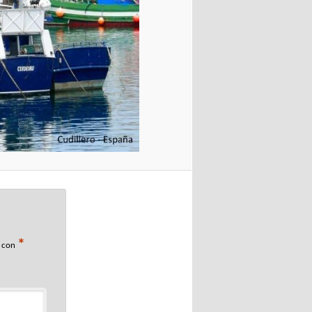
*
s con