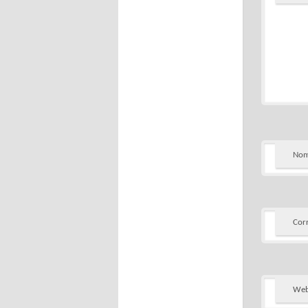
Nom
Cor
We