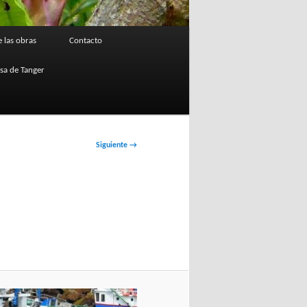
 las obras
Contacto
osa de Tanger
Siguiente →