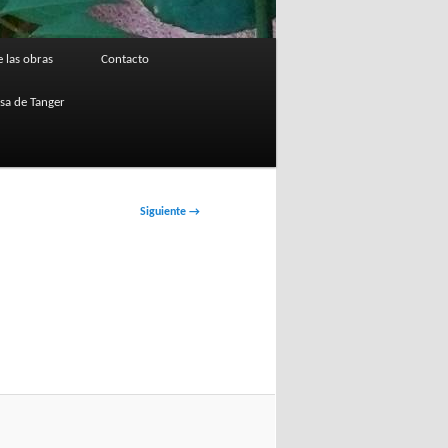
 las obras
Contacto
osa de Tanger
Siguiente →