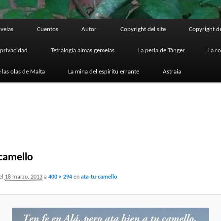
velas
Cuentos
Autor
Copyright del site
Copyright de
 privacidad
Tetralogía almas gemelas
La perla de Tánger
La r
 las olas de Malta
La mina del espíritu errante
Astraia
camello
el
18 marzo, 2013
a
400 × 294
en
ata-tu-camello