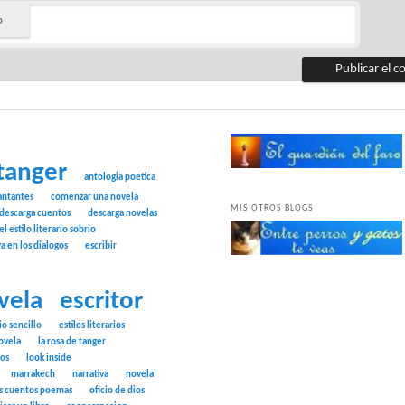
b
tanger
antologia poetica
antantes
comenzar una novela
MIS OTROS BLOGS
descarga cuentos
descarga novelas
el estilo literario sobrio
ya en los dialogos
escribir
vela
escritor
rio sencillo
estilos literarios
ovela
la rosa de tanger
tos
look inside
marrakech
narrativa
novela
s cuentos poemas
oficio de dios