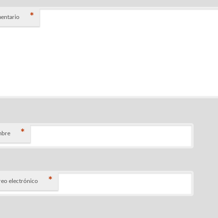
*
entario
*
bre
*
reo electrónico