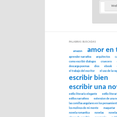
We
PALABRAS BUSCADAS
amor en 
amazon
aprender narrativa
arquitectos
c
como escribir dialogos
cruecero
descarga poemas
dios
ebook
el trabajo del escritor
el uso de la ra
escribir bien
escribir una no
estilo literario elegante
estilo litera
estilos narrativos
extension de una n
las comillas angulares en los pensamien
los molinos de mi mente
maquetar
novela romantica
novelas
novela