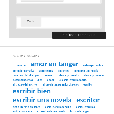
Web
PALABRAS BUSCADAS
amor en tanger
amazon
antologia poetica
aprender narrativa
arquitectos
cantantes
comenzar una novela
como escribir dialogos
cruecero
descarga cuentos
descarga novelas
descarga poemas
dios
ebook
el estilo literario sobrio
el trabajo del escritor
el uso de la raya en los dialogos
escribir
escribir bien
escribir una novela
escritor
estilo literario elegante
estilo literario sencillo
estilos literarios
estilos narrativos
extension de una novela
la rosa de tanger