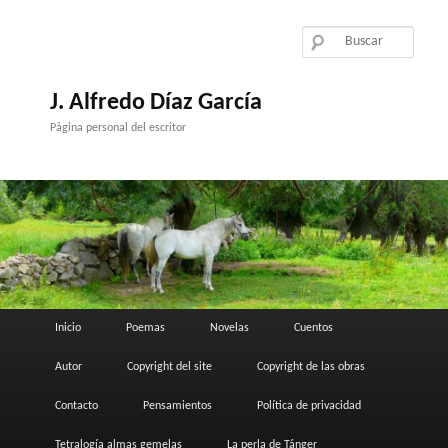
Ir
al
contenido
principal
J. Alfredo Díaz García
Página personal del escritor
Menú
Inicio
Poemas
Novelas
Cuentos
principal
Autor
Copyright del site
Copyright de las obras
Contacto
Pensamientos
Política de privacidad
Tetralogía almas gemelas
La perla de Tánger