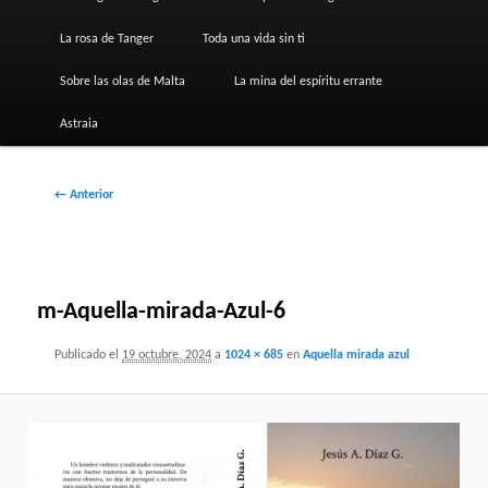
La rosa de Tanger
Toda una vida sin ti
Sobre las olas de Malta
La mina del espíritu errante
Astraia
Navegador
← Anterior
de
imágenes
m-Aquella-mirada-Azul-6
Publicado el
19 octubre, 2024
a
1024 × 685
en
Aquella mirada azul