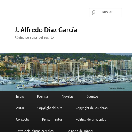
Ir
al
contenido
principal
J. Alfredo Díaz García
Página personal del escritor
Menú
Inicio
Poemas
Novelas
Cuentos
principal
Autor
Copyright del site
Copyright de las obras
Contacto
Pensamientos
Política de privacidad
Tetralogía almas gemelas
La perla de Tánger