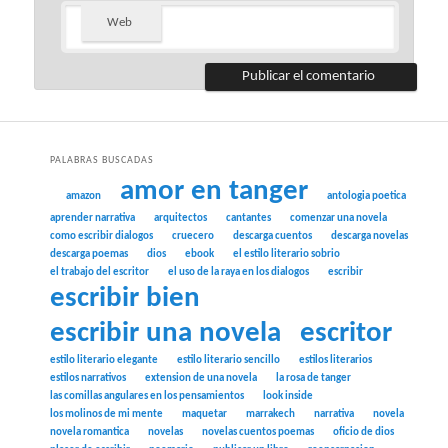
Web
PALABRAS BUSCADAS
amor en tanger
amazon
antologia poetica
aprender narrativa
arquitectos
cantantes
comenzar una novela
como escribir dialogos
cruecero
descarga cuentos
descarga novelas
descarga poemas
dios
ebook
el estilo literario sobrio
el trabajo del escritor
el uso de la raya en los dialogos
escribir
escribir bien
escribir una novela
escritor
estilo literario elegante
estilo literario sencillo
estilos literarios
estilos narrativos
extension de una novela
la rosa de tanger
las comillas angulares en los pensamientos
look inside
los molinos de mi mente
maquetar
marrakech
narrativa
novela
novela romantica
novelas
novelas cuentos poemas
oficio de dios