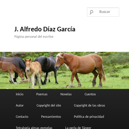
Ir
al
contenido
principal
J. Alfredo Díaz García
Página personal del escritor
Menú
Inicio
Poemas
Novelas
Cuentos
principal
Autor
Copyright del site
Copyright de las obras
Contacto
Pensamientos
Política de privacidad
Tetralogía almas gemelas
La perla de Tánger