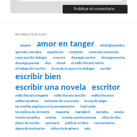
PALABRAS BUSCADAS
amor en tanger
amazon
antologia poetica
aprender narrativa
arquitectos
cantantes
comenzar una novela
como escribir dialogos
cruecero
descarga cuentos
descarga novelas
descarga poemas
dios
ebook
el estilo literario sobrio
el trabajo del escritor
el uso de la raya en los dialogos
escribir
escribir bien
escribir una novela
escritor
estilo literario elegante
estilo literario sencillo
estilos literarios
estilos narrativos
extension de una novela
la rosa de tanger
las comillas angulares en los pensamientos
look inside
los molinos de mi mente
maquetar
marrakech
narrativa
novela
novela romantica
novelas
novelas cuentos poemas
oficio de dios
placer de escribir
poemario
publicar un libro
reencarnacion
signos de puntuacion
violencia de género
yate