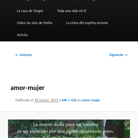
La rosa de Tanger
Toda una vida sin ti
Sobre las olas de Malta
La mina del espíritu errante
Astraia
Navegador
← Anterior
Siguiente →
de
imágenes
amor-mujer
Publicado el
18 marzo, 2013
a
640 × 426
en
amor-mujer