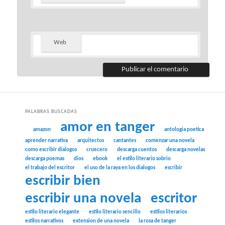
Web
PALABRAS BUSCADAS
amor en tanger
amazon
antologia poetica
aprender narrativa
arquitectos
cantantes
comenzar una novela
como escribir dialogos
cruecero
descarga cuentos
descarga novelas
descarga poemas
dios
ebook
el estilo literario sobrio
el trabajo del escritor
el uso de la raya en los dialogos
escribir
escribir bien
escribir una novela
escritor
estilo literario elegante
estilo literario sencillo
estilos literarios
estilos narrativos
extension de una novela
la rosa de tanger