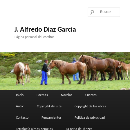
Ir
al
contenido
principal
J. Alfredo Díaz García
Página personal del escritor
Menú
Inicio
Poemas
Novelas
Cuentos
principal
Autor
Copyright del site
Copyright de las obras
Contacto
Pensamientos
Política de privacidad
Tetralogía almas gemelas
La perla de Tánger