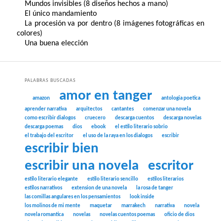
Mundos invisibles (8 diseños hechos a mano)
El único mandamiento
La procesión va por dentro (8 imágenes fotográficas en
colores)
Una buena elección
PALABRAS BUSCADAS
amor en tanger
amazon
antologia poetica
aprender narrativa
arquitectos
cantantes
comenzar una novela
como escribir dialogos
cruecero
descarga cuentos
descarga novelas
descarga poemas
dios
ebook
el estilo literario sobrio
el trabajo del escritor
el uso de la raya en los dialogos
escribir
escribir bien
escribir una novela
escritor
estilo literario elegante
estilo literario sencillo
estilos literarios
estilos narrativos
extension de una novela
la rosa de tanger
las comillas angulares en los pensamientos
look inside
los molinos de mi mente
maquetar
marrakech
narrativa
novela
novela romantica
novelas
novelas cuentos poemas
oficio de dios