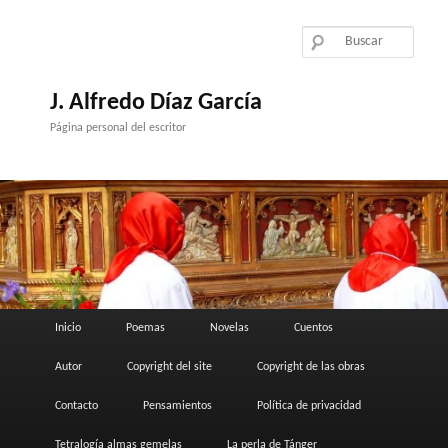
Ir
al
contenido
principal
J. Alfredo Díaz García
Página personal del escritor
Menú
Inicio
Poemas
Novelas
Cuentos
principal
Autor
Copyright del site
Copyright de las obras
Contacto
Pensamientos
Política de privacidad
Tetralogía almas gemelas
La perla de Tánger